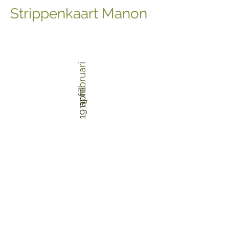
Strippenkaart Manon
19 februari
19 april